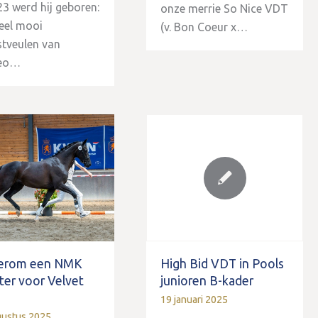
23 werd hij geboren:
onze merrie So Nice VDT
eel mooi
(v. Bon Coeur x…
tveulen van
eo…
erom een NMK
High Bid VDT in Pools
ter voor Velvet
junioren B-kader
19 januari 2025
gustus 2025