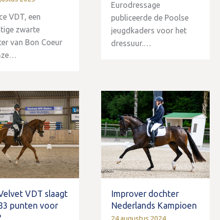
Eurodressage
ce VDT, een
publiceerde de Poolse
tige zwarte
jeugdkaders voor het
er van Bon Coeur
dressuur.…
onze…
Velvet VDT slaagt
Improver dochter
83 punten voor
Nederlands Kampioen
P
24 augustus 2024