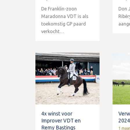
De Franklin-zoon
Don J
Maradonna VDT is als
Ribér
toekomstig GP paard
aang
verkocht…
4x winst voor
Verw
Improver VDT en
202
Remy Bastings
1 maa