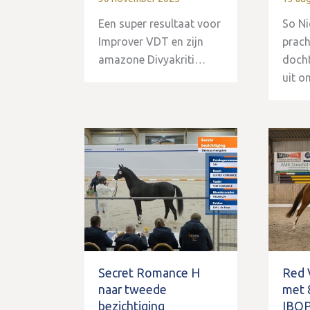
Een super resultaat voor
So Ni
Improver VDT en zijn
prach
amazone Divyakriti…
docht
uit 
Secret Romance H
Red 
naar tweede
met 
bezichtiging
IBO