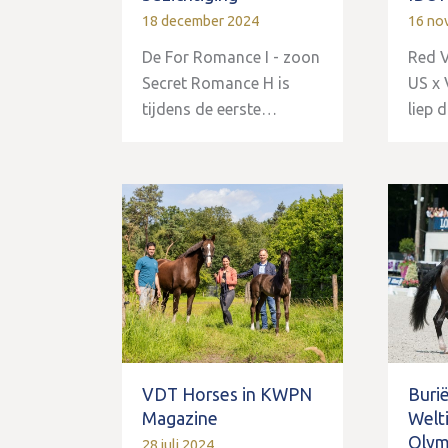
18 december 2024
16 no
De For Romance I - zoon
Red V
Secret Romance H is
US x 
tijdens de eerste…
liep
VDT Horses in KWPN
Buri
Magazine
Welt
Olym
28 juli 2024