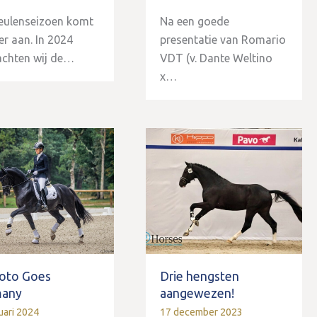
eulenseizoen komt
Na een goede
er aan. In 2024
presentatie van Romario
achten wij de…
VDT (v. Dante Weltino
x…
oto Goes
Drie hengsten
many
aangewezen!
uari 2024
17 december 2023