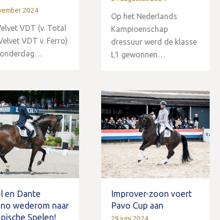
vember 2024
Op het Nederlands
elvet VDT (v. Total
Kampioenschap
Velvet VDT v. Ferro)
dressuur werd de klasse
 donderdag…
L1 gewonnen…
ël en Dante
Improver-zoon voert
ino wederom naar
Pavo Cup aan
pische Spelen!
29 juni 2024