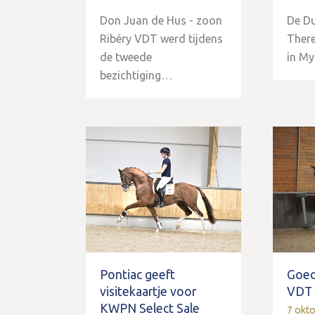
Don Juan de Hus - zoon
De D
Ribéry VDT werd tijdens
There
de tweede
in M
bezichtiging…
Pontiac geeft
Goed
visitekaartje voor
VDT
KWPN Select Sale
7 okt