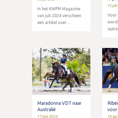
12 jul
In het KWPN Magazine
Voor 
van juli 2024 verscheen
wordt
een artikel over…
optr
Maradonna VDT naar
Ribé
Australië
voor
17 juni 2024
10 apr