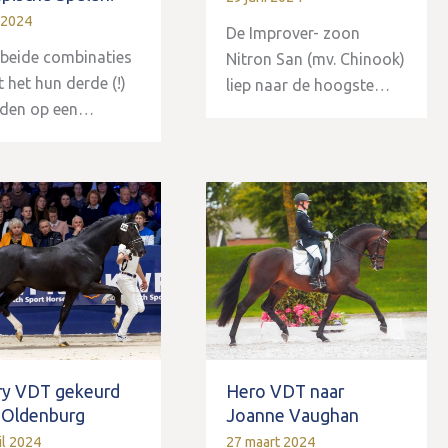
i 2024
De Improver- zoon
beide combinaties
Nitron San (mv. Chinook)
 het hun derde (!)
liep naar de hoogste…
eden op een…
ry VDT gekeurd
Hero VDT naar
 Oldenburg
Joanne Vaughan
il 2024
27 maart 2024