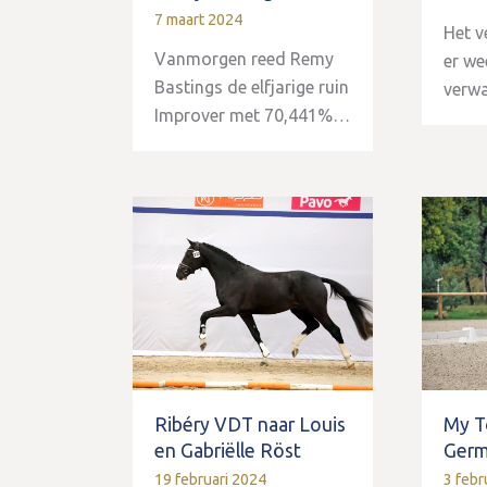
7 maart 2024
Het v
Vanmorgen reed Remy
er we
Bastings de elfjarige ruin
verw
Improver met 70,441%…
Ribéry VDT naar Louis
My T
en Gabriëlle Röst
Ger
19 februari 2024
3 febr