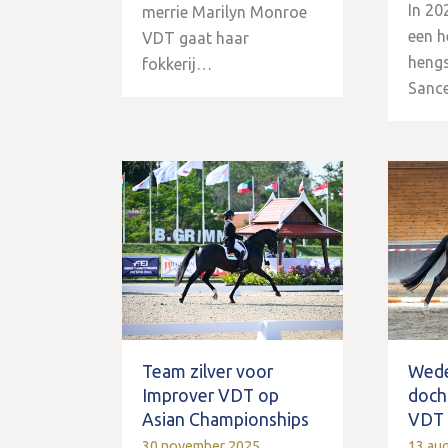
In 20
merrie Marilyn Monroe
een h
VDT gaat haar
hengs
fokkerij…
Sanc
Team zilver voor
Wed
Improver VDT op
doch
Asian Championships
VDT
30 november 2025
13 au