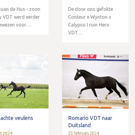
uan de Hus - zoon
De door ons gefokte
y VDT werd eerder
Conteur x Wynton x
ewezen voor…
Calypso I ruin Hero
VDT…
achte veulens
Romario VDT naar
4
Duitsland
rt 2024
25 februari 2024