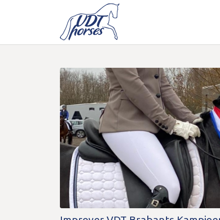
Improver VDT Brabants Kampioe