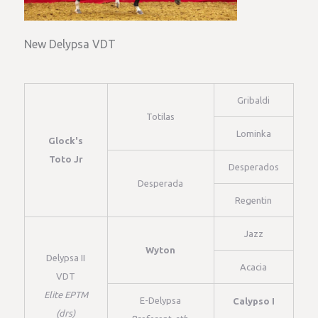
New Delypsa VDT
Gribaldi
Totilas
Lominka
Glock's
Toto Jr
Desperados
Desperada
Regentin
Jazz
Wyton
Delypsa II
Acacia
VDT
Elite EPTM
E-Delypsa
Calypso I
(drs)