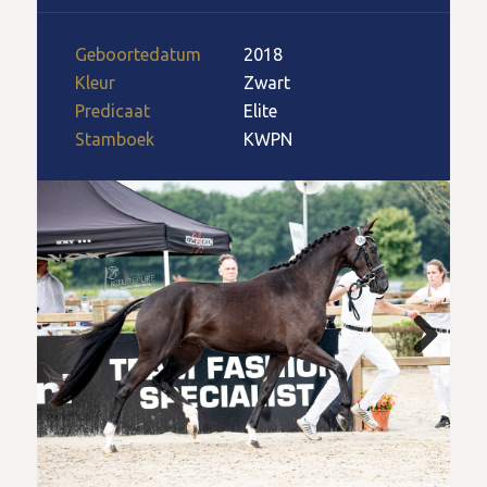
Geboortedatum
2018
Kleur
Zwart
Predicaat
Elite
Stamboek
KWPN
Next