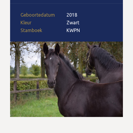
Geboortedatum
2018
Kleur
Zwart
Stamboek
KWPN