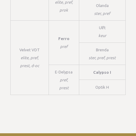
elite, pref,
Olanda
prok
ster, pref
Ulft
keur
Ferro
pref
Velvet VDT
Brenda
elite, pref,
ster, pref, prest
prest, d-oc
E-Delypsa
Calypso I
pref,
Optik H
prest