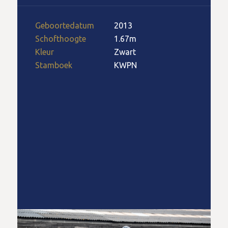
Geboortedatum
2013
Schofthoogte
1.67m
Kleur
Zwart
Stamboek
KWPN