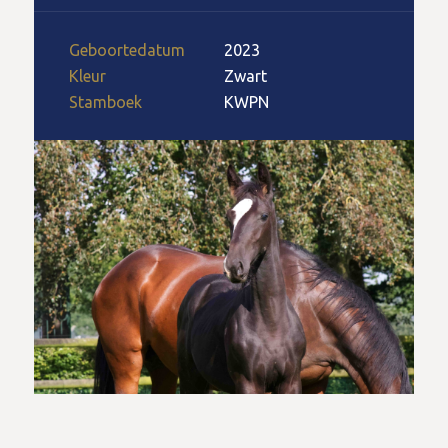
Geboortedatum
2023
Kleur
Zwart
Stamboek
KWPN