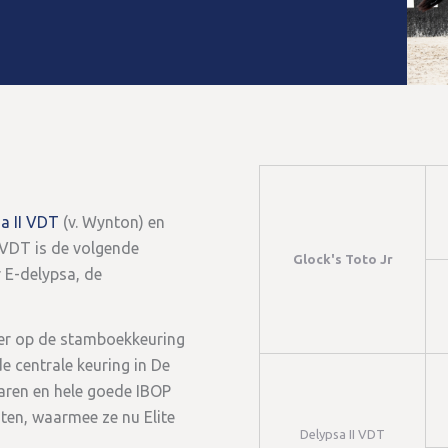
a II VDT
(v. Wynton) en
 VDT is de volgende
Glock's Toto Jr
r E-delypsa, de
ter op de stamboekkeuring
e centrale keuring in De
aaren en hele goede IBOP
ten, waarmee ze nu Elite
Delypsa II VDT