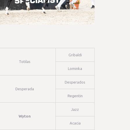
Gribaldi
Totilas
Lominka
Desperados
Desperada
Regentin
Jazz
Wyton
Acacia