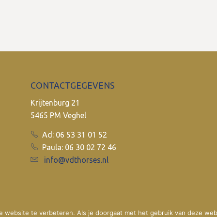
CONTACTGEGEVENS
Krijtenburg 21
5465 PM Veghel
Ad: 06 53 31 01 52
Paula: 06 30 02 72 46
info@vdthorses.nl
 website te verbeteren. Als je doorgaat met het gebruik van deze webs
© 2017
VDT Horses
•
Website door
Newmore