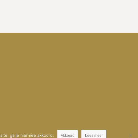
ite, ga je hiermee akkoord.
Akkoord
Lees meer