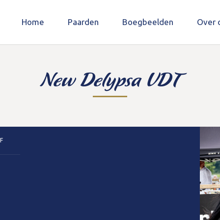
Home
Paarden
Boegbeelden
Over 
New Delypsa VDT
F