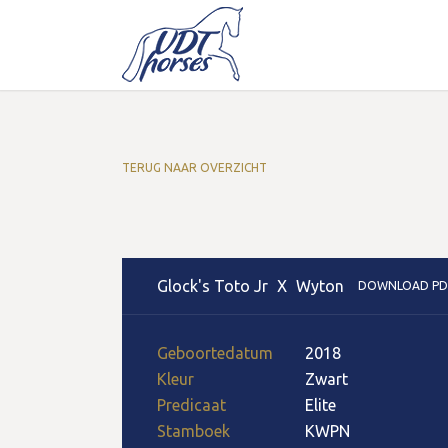
TERUG NAAR OVERZICHT
Glock's Toto Jr
X
Wyton
DOWNLOAD PD
Geboortedatum
2018
Kleur
Zwart
Predicaat
Elite
Stamboek
KWPN