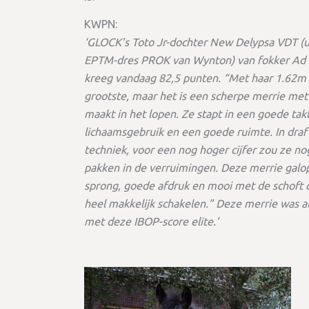
KWPN:
‘GLOCK’s Toto Jr-dochter New Delypsa VDT (uit 
EPTM-dres PROK van Wynton) van fokker Ad van
kreeg vandaag 82,5 punten. “Met haar 1.62m 
grootste, maar het is een scherpe merrie met 
maakt in het lopen. Ze stapt in een goede ta
lichaamsgebruik en een goede ruimte. In draf h
techniek, voor een nog hoger cijfer zou ze 
pakken in de verruimingen. Deze merrie gal
sprong, goede afdruk en mooi met de schoft o
heel makkelijk schakelen.” Deze merrie was a
met deze IBOP-score elite.’