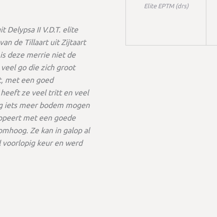
Elite EPTM (drs)
Delypsa II V.D.T. elite
 de Tillaart uit Zijtaart
is deze merrie niet de
veel go die zich groot
kt, met een goed
eeft ze veel tritt en veel
nog iets meer bodem mogen
oppeert met een goede
mhoog. Ze kan in galop al
l voorlopig keur en werd