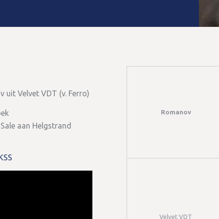
uit Velvet VDT (v. Ferro)
Romanov
oek
 Sale aan Helgstrand
 KSS
Velvet VDT