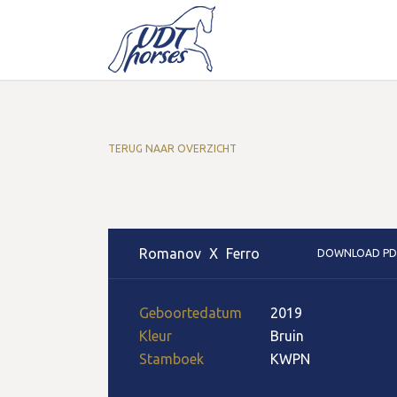
TERUG NAAR OVERZICHT
Romanov
X
Ferro
DOWNLOAD PD
Geboortedatum
2019
Kleur
Bruin
Stamboek
KWPN