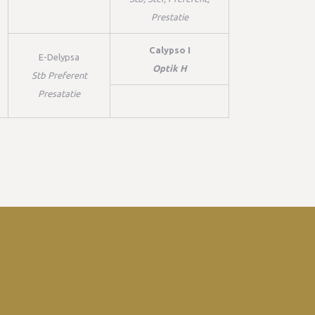
Prestatie
Calypso I
E-Delypsa
Optik H
Stb Preferent
Presatatie