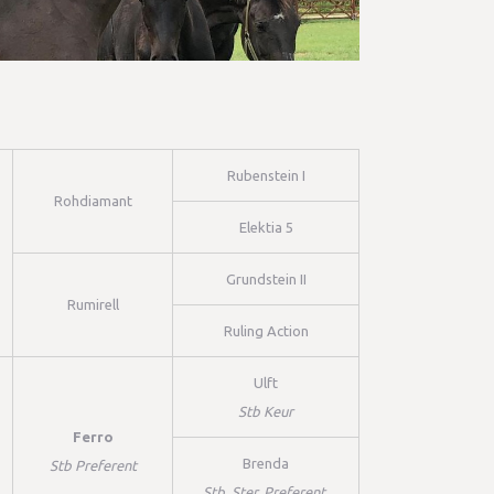
Rubenstein I
Rohdiamant
Elektia 5
Grundstein II
Rumirell
Ruling Action
Ulft
Stb Keur
Ferro
Brenda
Stb Preferent
Stb, Ster, Preferent,