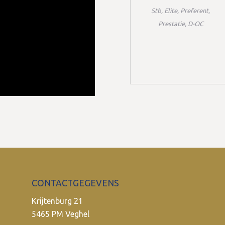
Stb, Elite, Preferent,
Prestatie, D-OC
CONTACTGEGEVENS
Krijtenburg 21
5465 PM Veghel