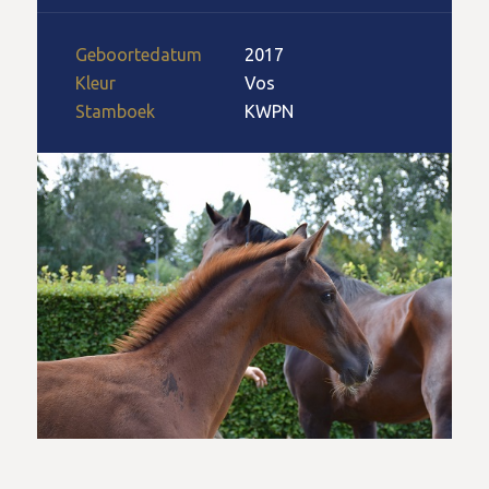
Geboortedatum
2017
Kleur
Vos
Stamboek
KWPN