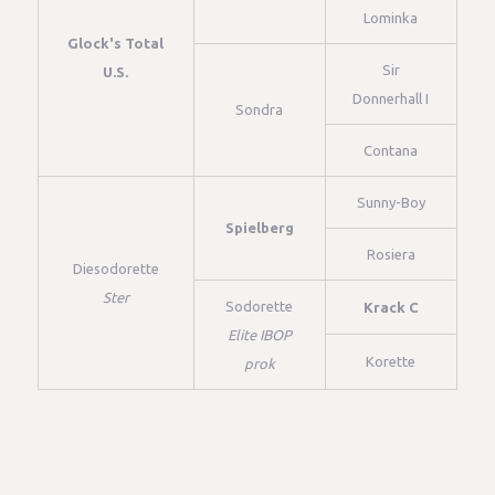
Lominka
Glock's Total
Sir
U.S.
Donnerhall I
Sondra
Contana
Sunny-Boy
Spielberg
Rosiera
Diesodorette
Ster
Sodorette
Krack C
Elite IBOP
Korette
prok