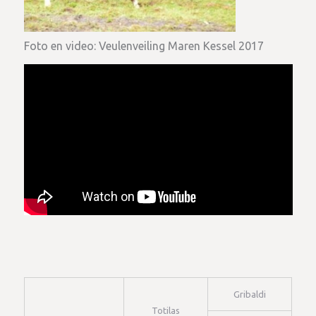
Foto en video: Veulenveiling Maren Kessel 2017
Gribaldi
Totilas