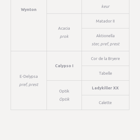
keur
Wynton
Matador II
Acacia
Aktionella
prok
ster, pref, prest
Cor de la Bryere
Calypso I
Tabelle
E-Delypsa
pref, prest
Ladykiller XX
Optik
Optik
Calette