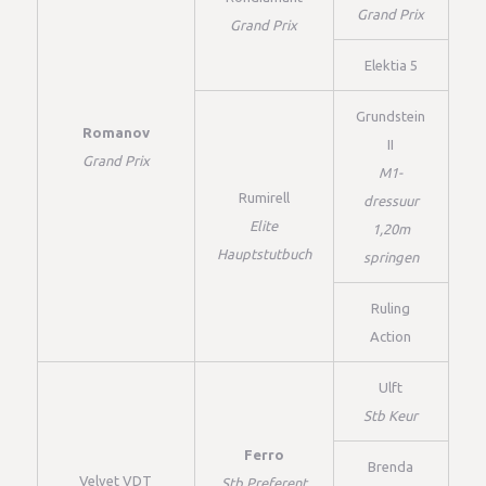
Grand Prix
Grand Prix
Elektia 5
Grundstein
Romanov
II
Grand Prix
M1-
Rumirell
dressuur
Elite
1,20m
Hauptstutbuch
springen
Ruling
Action
Ulft
Stb Keur
Ferro
Brenda
Velvet VDT
Stb Preferent