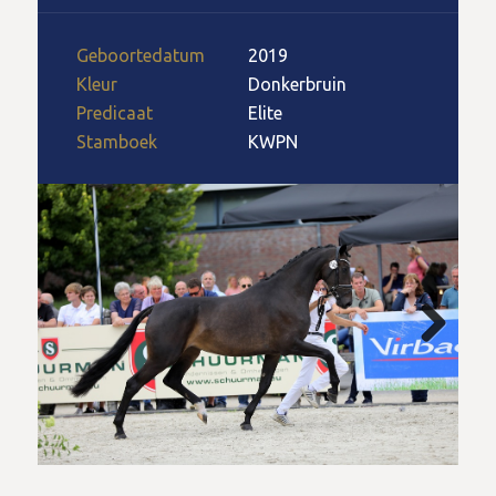
Geboortedatum
2019
Kleur
Donkerbruin
Predicaat
Elite
Stamboek
KWPN
Next