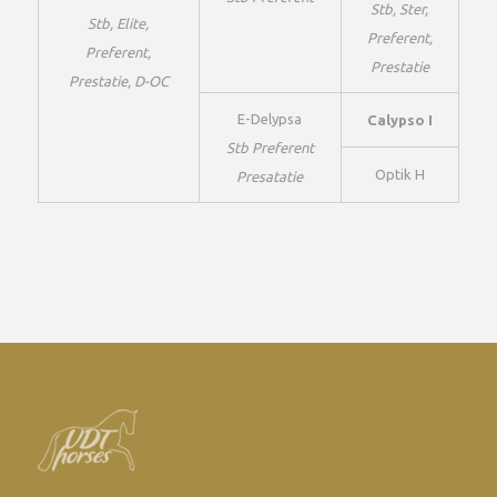
Stb, Ster,
Stb, Elite,
Preferent,
Preferent,
Prestatie
Prestatie, D-OC
E-Delypsa
Calypso I
Stb Preferent
Optik H
Presatatie