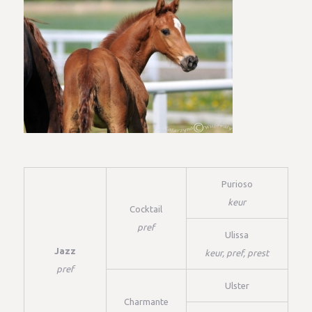
Purioso
keur
Cocktail
pref
Ulissa
Jazz
keur, pref, prest
pref
Ulster
Charmante