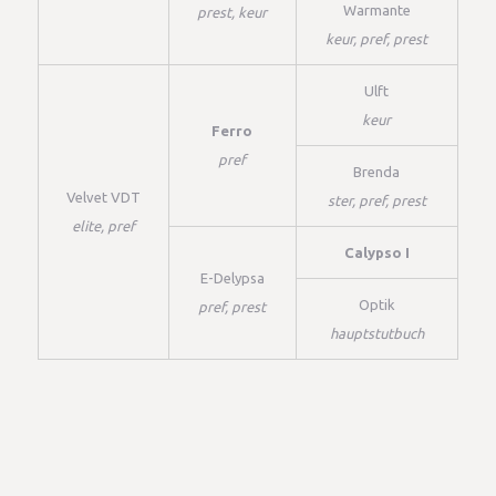
Warmante
prest, keur
keur, pref, prest
Ulft
keur
Ferro
pref
Brenda
Velvet VDT
ster, pref, prest
elite, pref
Calypso I
E-Delypsa
Optik
pref, prest
hauptstutbuch