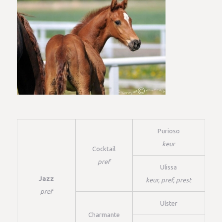
Purioso
keur
Cocktail
pref
Ulissa
Jazz
keur, pref, prest
pref
Ulster
Charmante