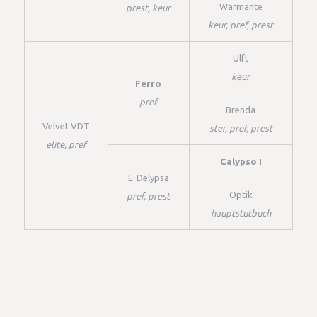
Warmante
prest, keur
keur, pref, prest
Ulft
keur
Ferro
pref
Brenda
Velvet VDT
ster, pref, prest
elite, pref
Calypso I
E-Delypsa
Optik
pref, prest
hauptstutbuch